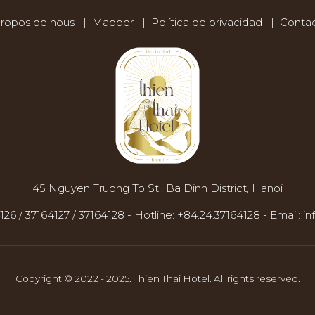
et salon Royal Lotus
Tapas et grillades Brickh
ropos de nous
|
Mapper
|
Política de privacidad
|
Contac
45 Nguyen Truong To St., Ba Dinh District, Hanoi
126 / 37164127 / 37164128
-
Hotline:
+84.24.37164128
-
Email:
in
Copyright © 2022 - 2025. Thien Thai Hotel. All rights reserved.