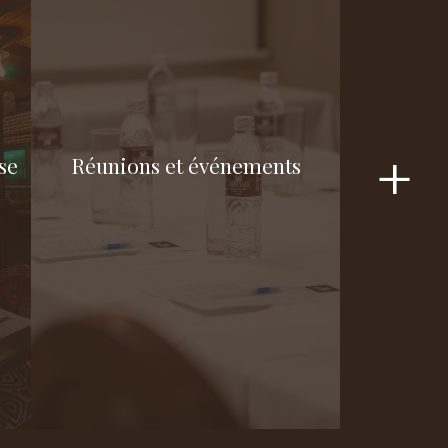
se
Réunions et événements