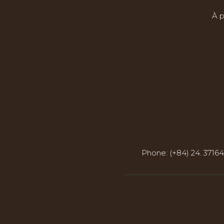
Spa Royal Lotus
Restaurant 
À p
Phone:
(+84) 24. 37164