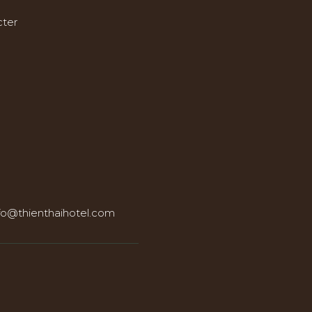
ouse
Réunions et événements
ter
fo@thienthaihotel.com